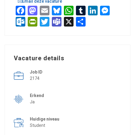
Email deze vacature
Facebook
Mastodon
Email
Bluesky
WhatsApp
Tumblr
LinkedIn
Messenger
Outlook.com
PrintFriendly
Twitter
Teams
X
Delen
Vacature details
Job ID
2174
Erkend
Ja
Huidige niveau
Student