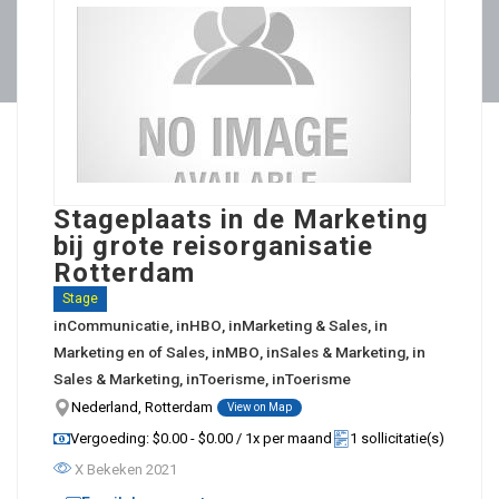
Stageplaats in de Marketing
bij grote reisorganisatie
Rotterdam
Stage
in
Communicatie
, in
HBO
, in
Marketing & Sales
, in
Marketing en of Sales
, in
MBO
, in
Sales & Marketing
, in
Sales & Marketing
, in
Toerisme
, in
Toerisme
Nederland, Rotterdam
View on Map
Vergoeding: $0.00 - $0.00 / 1x per maand
1 sollicitatie(s)
X Bekeken 2021