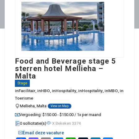
Food and Beverage stage 5
sterren hotel Mellieha –
Malta
Stage
in
Facilitair
, in
HBO
, in
Hospitality
, in
Hospitality
, in
MBO
, in
Toerisme
Mellieha, Malta
View on Map
Vergoeding: $150.00 - $150.00 / 1x per maand
0 sollicitatie(s)
X Bekeken 3374
Email deze vacature