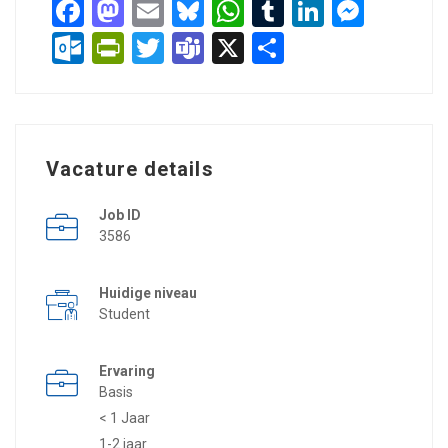
Facebook
Mastodon
Email
Bluesky
WhatsApp
Tumblr
LinkedIn
Messenger
Outlook.com
PrintFriendly
Twitter
Teams
X
Delen
Vacature details
Job ID
3586
Huidige niveau
Student
Ervaring
Basis
< 1 Jaar
1-2 jaar