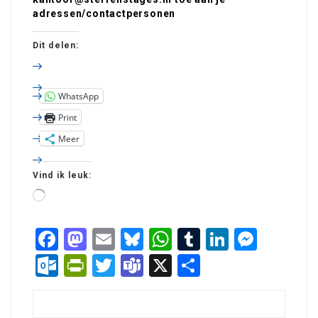
adressen/contactpersonen
Dit delen:
WhatsApp
Print
Meer
Vind ik leuk:
Facebook
Mastodon
Email
Bluesky
WhatsApp
Tumblr
LinkedIn
Mess
Outlook.com
PrintFriendly
Twitter
Teams
X
Delen