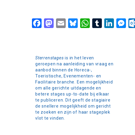
Facebook
Mastodon
Email
Bluesky
WhatsApp
Tumblr
Link
M
Sterrenstages
is in het leven
geroepen na aanleiding van vraag en
aanbod binnen de Horeca-,
Toeristische, Evenementen- en
Facilitaire branche. Een mogelijkheid
om alle gerichte uitdagende en
betere stages up-to-date bij elkaar
te publiceren. Dit geeft de stagiaire
de snellere mogelijkheid om gericht
te zoeken en zijn of haar stageplek
vlot te vinden.