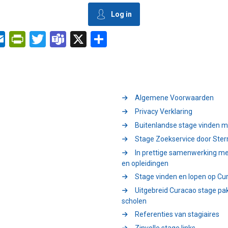
Log in
edIn
essenger
Outlook.com
PrintFriendly
Twitter
Teams
X
Delen
Algemene Voorwaarden
Privacy Verklaring
Buitenlandse stage vinden m
Stage Zoekservice door Ster
In prettige samenwerking me
en opleidingen
Stage vinden en lopen op Cu
Uitgebreid Curacao stage pa
scholen
Referenties van stagiaires