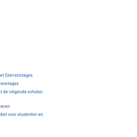
et Sterrenstages
renstages
t de volgende scholen
racao
kket voor studenten en