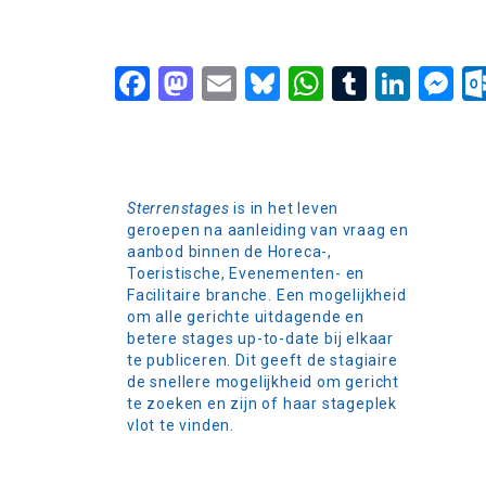
Facebook
Mastodon
Email
Bluesky
WhatsApp
Tumblr
Link
M
Sterrenstages
is in het leven
geroepen na aanleiding van vraag en
aanbod binnen de Horeca-,
Toeristische, Evenementen- en
Facilitaire branche. Een mogelijkheid
om alle gerichte uitdagende en
betere stages up-to-date bij elkaar
te publiceren. Dit geeft de stagiaire
de snellere mogelijkheid om gericht
te zoeken en zijn of haar stageplek
vlot te vinden.