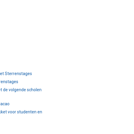
et Sterrenstages
renstages
t de volgende scholen
racao
kket voor studenten en