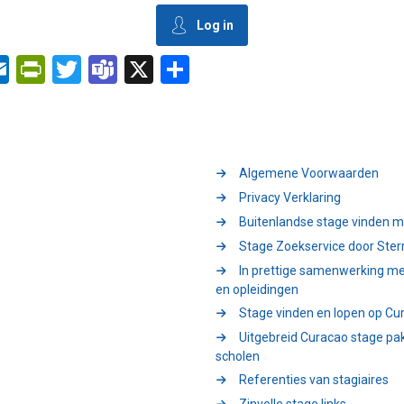
Log in
edIn
essenger
Outlook.com
PrintFriendly
Twitter
Teams
X
Delen
Algemene Voorwaarden
Privacy Verklaring
Buitenlandse stage vinden m
Stage Zoekservice door Ster
In prettige samenwerking me
en opleidingen
Stage vinden en lopen op Cu
Uitgebreid Curacao stage pa
scholen
Referenties van stagiaires