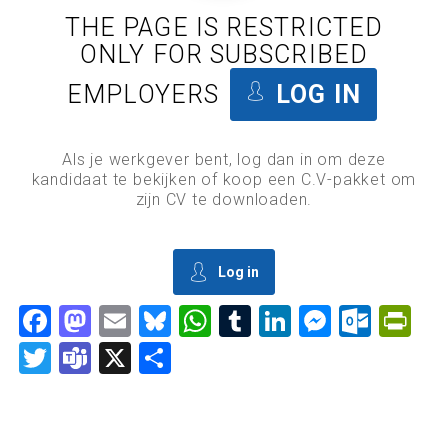
THE PAGE IS RESTRICTED
ONLY FOR SUBSCRIBED
EMPLOYERS
LOG IN
Als je werkgever bent, log dan in om deze
kandidaat te bekijken of koop een C.V-pakket om
zijn CV te downloaden.
Log in
Facebook
Mastodon
Email
Bluesky
WhatsApp
Tumblr
LinkedIn
Messen
Outl
Pr
Twitter
Teams
X
Delen