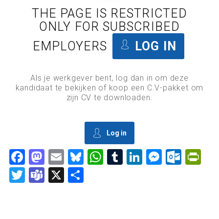
THE PAGE IS RESTRICTED
ONLY FOR SUBSCRIBED
EMPLOYERS
LOG IN
Als je werkgever bent, log dan in om deze
kandidaat te bekijken of koop een C.V-pakket om
zijn CV te downloaden.
Log in
Facebook
Mastodon
Email
Bluesky
WhatsApp
Tumblr
LinkedIn
Messen
Outl
Pr
Twitter
Teams
X
Delen