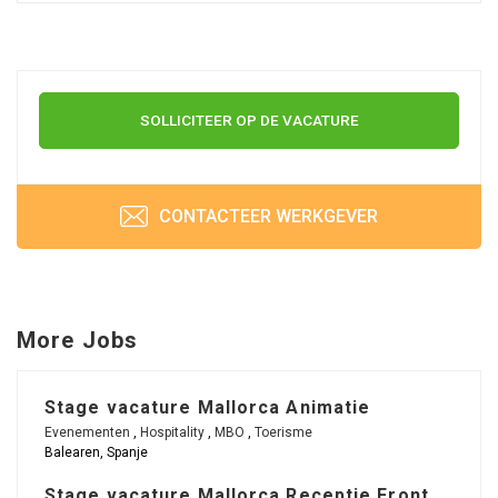
SOLLICITEER OP DE VACATURE
CONTACTEER WERKGEVER
More Jobs
Stage vacature Mallorca Animatie
Evenementen
,
Hospitality
,
MBO
,
Toerisme
Balearen, Spanje
Stage vacature Mallorca Receptie Front