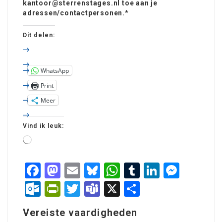
kantoor@sterrenstages.nl toe aan je
adressen/contactpersonen.*
Dit delen:
WhatsApp
Print
Meer
Vind ik leuk:
Facebook
Mastodon
Email
Bluesky
WhatsApp
Tumblr
LinkedIn
Mess
Outlook.com
PrintFriendly
Twitter
Teams
X
Delen
Vereiste vaardigheden