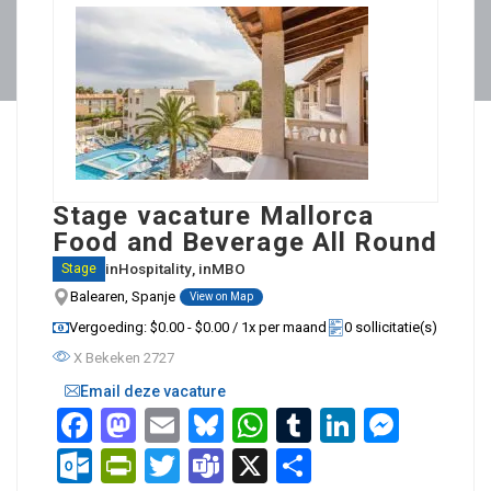
Stage vacature Mallorca
Food and Beverage All Round
in
Hospitality
, in
MBO
Stage
Balearen, Spanje
View on Map
Vergoeding: $0.00 - $0.00 / 1x per maand
0 sollicitatie(s)
X Bekeken 2727
Email deze vacature
Facebook
Mastodon
Email
Bluesky
WhatsApp
Tumblr
LinkedIn
Messenger
Outlook.com
PrintFriendly
Twitter
Teams
X
Delen