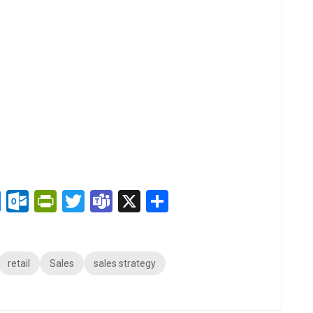
pp
lr
nkedIn
Messenger
Outlook.com
PrintFriendly
Twitter
Teams
X
Delen
retail
Sales
sales strategy