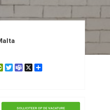
Malta
er
look.com
PrintFriendly
Twitter
Teams
X
Delen
SOLLICITEER OP DE VACATURE