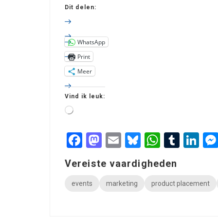
Dit delen:
WhatsApp
Print
Meer
Vind ik leuk:
Facebook
Mastodon
Email
Bluesky
WhatsA
Tumb
Li
Vereiste vaardigheden
events
marketing
product placement