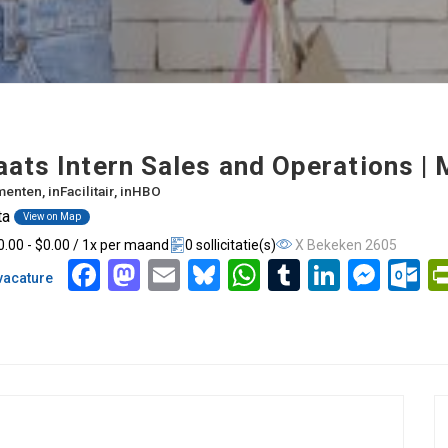
ats Intern Sales and Operations | 
menten
, in
Facilitair
, in
HBO
ta
View on Map
0.00 - $0.00 / 1x per maand
0 sollicitatie(s)
X Bekeken 2605
Facebook
Mastodon
Email
Bluesky
WhatsApp
Tumblr
LinkedIn
Messeng
Out
vacature