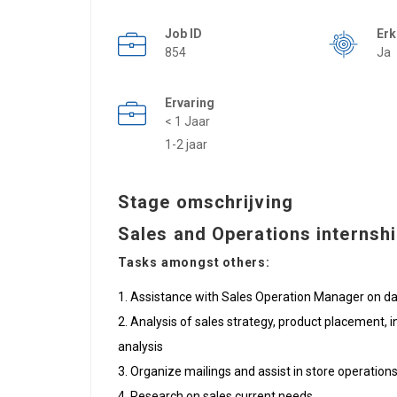
Job ID
Er
854
Ja
Ervaring
< 1 Jaar
1-2 jaar
Stage omschrijving
Sales and Operations internshi
Tasks amongst others:
Assistance with Sales Operation Manager on dai
Analysis of sales strategy, product placement, i
analysis
Organize mailings and assist in store operation
Research on sales current needs