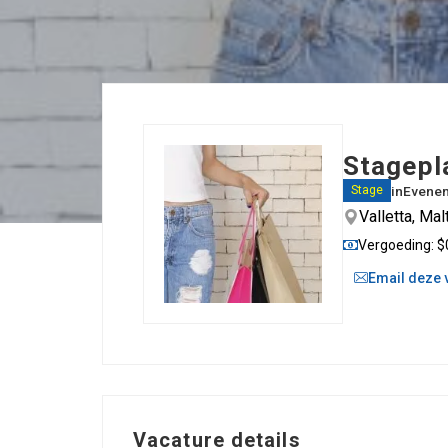
Stagepla
in
Evene
Stage
Valletta, Mal
Vergoeding: $
Email deze 
Vacature details