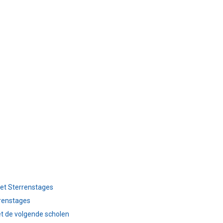
et Sterrenstages
renstages
t de volgende scholen